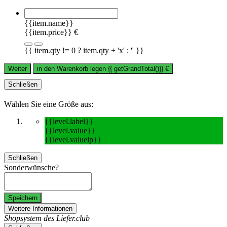
{{item.name}}
{{item.price}} €
{{ item.qty != 0 ? item.qty + 'x' : '' }}
Weiter
in den Warenkorb legen
{{ getGrandTotal()}}
€
Schließen
Wählen Sie eine Größe aus:
{{level.label}}
{{level.value}}
{{level.valuelp}}
Schließen
Sonderwünsche?
Speichern
Weitere Informationen
Shopsystem des Liefer.club