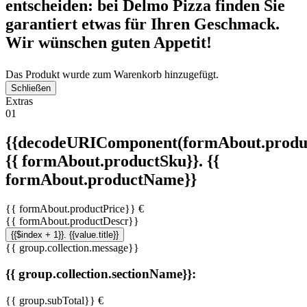
entscheiden: bei Delmo Pizza finden Sie
garantiert etwas für Ihren Geschmack.
Wir wünschen guten Appetit!
Das Produkt wurde zum Warenkorb hinzugefügt.
Schließen
Extras
01
{{decodeURIComponent(formAbout.produc
{{ formAbout.productSku}}. {{
formAbout.productName}}
{{ formAbout.productPrice}} €
{{ formAbout.productDescr}}
{{$index + 1}}. {{value.title}}
{{ group.collection.message}}
{{ group.collection.sectionName}}:
{{ group.subTotal}} €